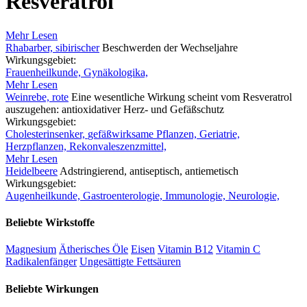
Resveratrol
Mehr Lesen
Rhabarber, sibirischer
Beschwerden der Wechseljahre
Wirkungsgebiet:
Frauenheilkunde,
Gynäkologika,
Mehr Lesen
Weinrebe, rote
Eine wesentliche Wirkung scheint vom Resveratrol
auszugehen: antioxidativer Herz- und Gefäßschutz
Wirkungsgebiet:
Cholesterinsenker,
gefäßwirksame Pflanzen,
Geriatrie,
Herzpflanzen,
Rekonvaleszenzmittel,
Mehr Lesen
Heidelbeere
Adstringierend, antiseptisch, antiemetisch
Wirkungsgebiet:
Augenheilkunde,
Gastroenterologie,
Immunologie,
Neurologie,
Beliebte Wirkstoffe
Magnesium
Ätherisches Öle
Eisen
Vitamin B12
Vitamin C
Radikalenfänger
Ungesättigte Fettsäuren
Beliebte Wirkungen